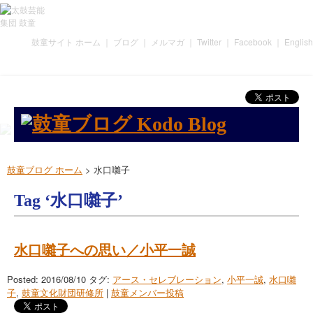
鼓童サイト ホーム
｜
ブログ
｜
メルマガ
｜
Twitter
｜
Facebook
｜
English
鼓童ブログ ホーム
>
水口囃子
Tag ‘水口囃子’
水口囃子への思い／小平一誠
Posted: 2016/08/10
タグ:
アース・セレブレーション
,
小平一誠
,
水口囃
子
,
鼓童文化財団研修所
|
鼓童メンバー投稿