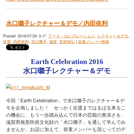
水口囃子レクチャー＆デモ／内田依利
Posted: 2016/07/29
タグ:
アース・セレブレーション
,
レクチャー＆デモ
,
佐渡
,
内田依利
,
水口囃子
,
滋賀
,
見留知弘
|
鼓童メンバー投稿
Earth Celebration 2016
水口囃子レクチャー＆デモ
今回「Earth Celebration」で水口囃子のレクチャー＆デ
モを企画しました！ せっかく佐渡まではるばる来るこ
の機会に、もう一歩踏み込んで日本の芸能の奥深さを、
滋賀県無形民俗文化財の「水口囃子」を通して学んでみ
ませんか。お話に加えて、鼓童メンバーも混じってのデ