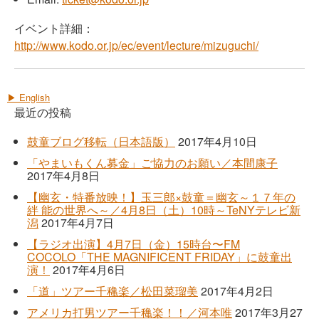
イベント詳細：
http://www.kodo.or.jp/ec/event/lecture/mizuguchi/
▶ English
最近の投稿
鼓童ブログ移転（日本語版）
2017年4月10日
「やまいもくん募金」ご協力のお願い／本間康子
2017年4月8日
【幽玄・特番放映！】玉三郎×鼓童＝幽玄～１７年の
絆 能の世界へ～／4月8日（土）10時～TeNYテレビ新
潟
2017年4月7日
【ラジオ出演】4月7日（金）15時台〜FM
COCOLO「THE MAGNIFICENT FRIDAY」に鼓童出
演！
2017年4月6日
「道」ツアー千穐楽／松田菜瑠美
2017年4月2日
アメリカ打男ツアー千穐楽！！／河本唯
2017年3月27