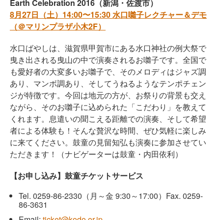
Earth Celebration 2016（新潟・佐渡市）
8月27日（土）14:00〜15:30 水口囃子レクチャー＆デモ
（＠マリンプラザ小木2F）
水口ばやしは、滋賀県甲賀市にある水口神社の例大祭で
曳き出される曳山の中で演奏されるお囃子です。全国で
も愛好者の大変多いお囃子で、そのメロディはジャズ調
あり、マンボ調あり、そしてうねるようなテンポチェン
ジが特徴です。今回は地元の方が、お祭りの背景も交え
ながら、そのお囃子に込められた「こだわり」を教えて
くれます。息遣いの聞こえる距離での演奏、そして希望
者による体験も！そんな贅沢な時間、ぜひ気軽に楽しみ
に来てください。鼓童の見留知弘も演奏に参加させてい
ただきます！（ナビゲーターは鼓童・内田依利）
【お申し込み】鼓童チケットサービス
Tel.
0259-86-2330
（月～金 9:30～17:00）
Fax. 0259-
86-3631
Email:
ticket@kodo.or.jp