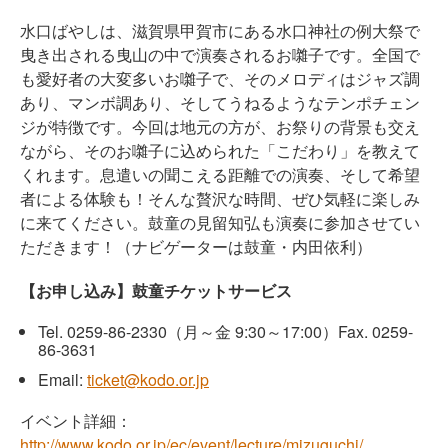
水口ばやしは、滋賀県甲賀市にある水口神社の例大祭で
曳き出される曳山の中で演奏されるお囃子です。全国で
も愛好者の大変多いお囃子で、そのメロディはジャズ調
あり、マンボ調あり、そしてうねるようなテンポチェン
ジが特徴です。今回は地元の方が、お祭りの背景も交え
ながら、そのお囃子に込められた「こだわり」を教えて
くれます。息遣いの聞こえる距離での演奏、そして希望
者による体験も！そんな贅沢な時間、ぜひ気軽に楽しみ
に来てください。鼓童の見留知弘も演奏に参加させてい
ただきます！（ナビゲーターは鼓童・内田依利）
【お申し込み】鼓童チケットサービス
Tel.
0259-86-2330
（月～金 9:30～17:00）
Fax. 0259-
86-3631
Email:
ticket@kodo.or.jp
イベント詳細：
http://www.kodo.or.jp/ec/event/lecture/mizuguchi/