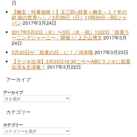
日
【幽玄・特番放映！】玉三郎×鼓童＝幽玄～１７年の
絆 能の世界へ～／3月26日（日）11時30分～BSジャ
パン
2017年3月24日
2017年5月2日（火）〜3日（水・祝）1泊2日「鼓童ラ
ーニングジャーニー」開催 !／上之山博文
2017年3月
24日
3月23日が「鼓童の日」に！／河本唯
2017年3月23日
【ラジオ出演】3月23日16:30ごろ〜ABCラジオに鼓童
出演＆生演奏！
2017年3月22日
アーカイブ
アーカイブ
カテゴリー
カテゴリー