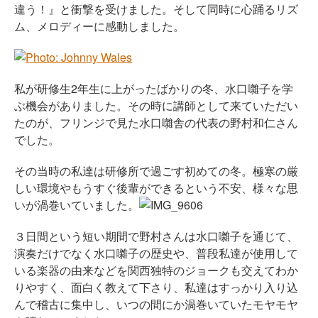
違う！』と衝撃を受けました。そして同時に心踊るリズ
ム、メロディーに感動しました。
私が研修生2年生に上がったばかりの冬、水口囃子を学
ぶ機会がありました。その時に講師として来ていただい
たのが、フリンジで見た水口囃舎の代表の野村和仁さん
でした。
その当時の私達は研修所で過ごす初めての冬。極寒の厳
しい環境やもうすぐ後輩ができるという不安、様々な思
いが渦巻いていました。
３日間という短い期間で野村さんは水口囃子を通じて、
演奏だけでなく水口囃子の歴史や、普段私達が使用して
いる楽器の由来などを関西独特のジョークも交えてわか
りやすく、面白く教えて下さり、私達はすっかり入り込
んで稽古に集中し、いつの間にか渦巻いていたモヤモヤ