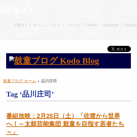
鼓童サイト ホーム
｜
ブログ
｜
メルマガ
｜
Twitter
｜
Facebook
｜
English
鼓童ブログ ホーム
>
品川庄司
Tag ‘品川庄司’
番組放映：2月25日（土）「佐渡から世界
へ！～太鼓芸能集団 鼓童を目指す若者たち
～」