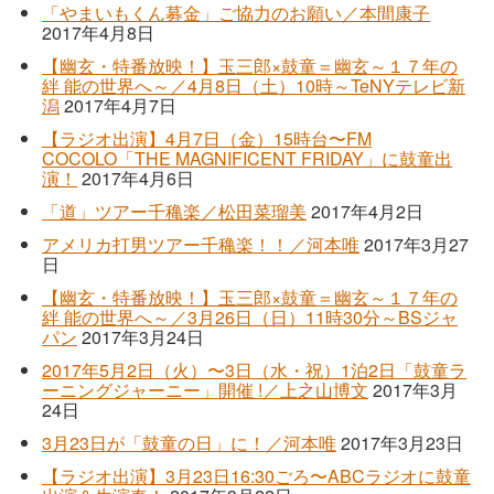
「やまいもくん募金」ご協力のお願い／本間康子
2017年4月8日
【幽玄・特番放映！】玉三郎×鼓童＝幽玄～１７年の
絆 能の世界へ～／4月8日（土）10時～TeNYテレビ新
潟
2017年4月7日
【ラジオ出演】4月7日（金）15時台〜FM
COCOLO「THE MAGNIFICENT FRIDAY」に鼓童出
演！
2017年4月6日
「道」ツアー千穐楽／松田菜瑠美
2017年4月2日
アメリカ打男ツアー千穐楽！！／河本唯
2017年3月27
日
【幽玄・特番放映！】玉三郎×鼓童＝幽玄～１７年の
絆 能の世界へ～／3月26日（日）11時30分～BSジャ
パン
2017年3月24日
2017年5月2日（火）〜3日（水・祝）1泊2日「鼓童ラ
ーニングジャーニー」開催 !／上之山博文
2017年3月
24日
3月23日が「鼓童の日」に！／河本唯
2017年3月23日
【ラジオ出演】3月23日16:30ごろ〜ABCラジオに鼓童