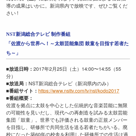
導の成果はいかに。新潟県内で放映です、ぜひご覧くだ
さい !
NST新潟総合テレビ 制作番組
「佐渡から世界へ！～太鼓芸能集団 鼓童を目指す若者た
ち～」
■放送日時：
2017年2月25日（土）14:00〜14:55（55
分）
■放送局：
NST新潟総合テレビ（新潟県内のみ）
■番組サイト：
https://www.nsttv.com/tv/nst/kodo2017
■番組概要：
佐渡を拠点に太鼓を中心とした伝統的な音楽芸能に無限
の可能性を見いだし、現代への再創造を試みる太鼓芸能
集団「鼓童」。世界でも評価される鼓童の正規メンバー
を目指し、研修所で共同生活を送る若者たちがいる。廃
校になった築60年の校舎を利用した研修所での生活は過