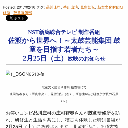
Posted: 2017/02/16
タグ:
品川庄司
,
番組出演
,
見留知弘
,
鼓童文化財団研
修所
|
鼓童宣伝部
NST新潟総合テレビ 制作番組
佐渡から世界へ！～太鼓芸能集団 鼓
童を目指す若者たち～
2月25日（土）
放映のお知らせ
鼓童文化財団研修所 稽古場にて
庄司智春さん（写真中央）、見留知弘（右）、研修生6名と研修所所長の石原
（左）
お笑いコンビ
品川庄司
の
庄司智春
さんが
鼓童研修所
を訪
れ、研修生と生活を共にし、稽古も体験した特別番組が
2月25日（土）
に放映されます。見留知弘による稽古指