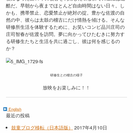
酷だ。早朝から夜までほとんど自由時間はない日々。し
かも、携帯禁止、恋愛禁止が絶対の掟。豊かな佐渡の自
然の中、彼らは太鼓の稽古にだけ情熱を傾ける。そんな
研修所生活を体験するために、お笑いコンビ品川庄司の
庄司智春が佐渡を訪問。夢に向かってひたむきに努力す
る研修生たちと生活を共に過ごし、彼は何を感じるの
か？
研修生との稽古の様子
放映をお楽しみに！！
English
最近の投稿
鼓童ブログ移転（日本語版）
2017年4月10日