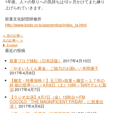
1年後。人々の祭りへの気持ちは12ヶ月かけてまた練り
上げられていきます。
鼓童文化財団研修所
http://www.kodo.or.jp/apprentice/index_ja.html
≪ 前の記事へ
次の記事へ ≫
▶ English
最近の投稿
鼓童ブログ移転（日本語版）
2017年4月10日
「やまいもくん募金」ご協力のお願い／本間康子
2017年4月8日
【幽玄・特番放映！】玉三郎×鼓童＝幽玄～１７年の
絆 能の世界へ～／4月8日（土）10時～TeNYテレビ新
潟
2017年4月7日
【ラジオ出演】4月7日（金）15時台〜FM
COCOLO「THE MAGNIFICENT FRIDAY」に鼓童出
演！
2017年4月6日