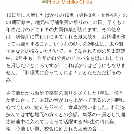
10日前に入所したばかりの12名（男性8名・女性4名）の
34期研修生。地元柿野浦集落の祭りのこの日、早くも１
年生だけのドキドキの共同作業が訪れます。その使命
は、研修所に門付けにきてくれる鬼太鼓を、お料理を作
ってお迎えすること。いつもの頼りの2年生は、鬼や獅
子頭などの役をいただいて、もてなされる側の鬼太鼓連
中。2年生も、昨年の自分達のドタバタを思い出して力
を貸したいところですが、こればかりはどうにもなりま
せん。「料理間に合ってくれよ！」とただただ祈るの
み。
さて前日から台所で格闘の限りを尽くした1年生、何と
か間に合って、太鼓の音が山を上がって来るのと同時に
心づくしのご馳走を並べて、食卓が整いました。料理を
挟んではずむ地元の方々との会話。集落の一員として鬼
太鼓連中に入れてもらって活躍する2年生の晴れ姿。
桜、心地よい風、校舎に刻まれる太鼓の音…。