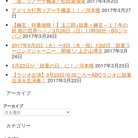
「道」ツアー千穐楽／松田菜瑠美
2017年4月2日
アメリカ打男ツアー千穐楽！！／河本唯
2017年3月27
日
【幽玄・特番放映！】玉三郎×鼓童＝幽玄～１７年の
絆 能の世界へ～／3月26日（日）11時30分～BSジャ
パン
2017年3月24日
2017年5月2日（火）〜3日（水・祝）1泊2日「鼓童ラ
ーニングジャーニー」開催 !／上之山博文
2017年3月
24日
3月23日が「鼓童の日」に！／河本唯
2017年3月23日
【ラジオ出演】3月23日16:30ごろ〜ABCラジオに鼓童
出演＆生演奏！
2017年3月22日
アーカイブ
アーカイブ
カテゴリー