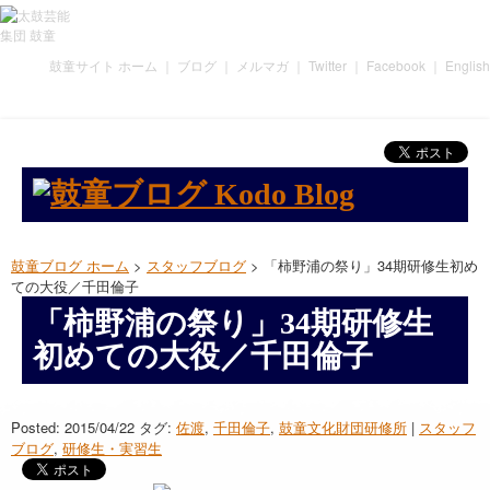
鼓童サイト ホーム
｜
ブログ
｜
メルマガ
｜
Twitter
｜
Facebook
｜
English
鼓童ブログ ホーム
>
スタッフブログ
> 「柿野浦の祭り」34期研修生初め
ての大役／千田倫子
「柿野浦の祭り」34期研修生
初めての大役／千田倫子
Posted: 2015/04/22
タグ:
佐渡
,
千田倫子
,
鼓童文化財団研修所
|
スタッフ
ブログ
,
研修生・実習生