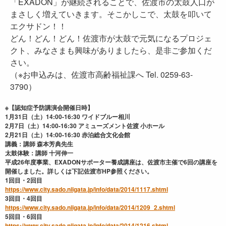
「EXADON」が継続されることで、佐渡市の太鼓人口が
まさしく増えていきます。そこかしこで、太鼓を叩いて
エクサドン！！
どん！どん！どん！佐渡市が太鼓で元気になるプロジェ
クト、みなさまも興味がありましたら、是非ご参加くだ
さい。
（※お申込みは、佐渡市高齢福祉課へ Tel. 0259-63-
3790）
※【認知症予防講演会開催日時】
1月31日（土）14:00-16:30 ワイドブルー相川
2月7日（土）14:00-16:30 アミューズメント佐渡 小ホール
2月21日（土）14:00-16:30 赤泊総合文化会館
講義：講師 森本芳典先生
太鼓体験：講師 十河伸一
平成26年度事業、EXADONサポーター養成講座は、佐渡市主催で6回の講座を
開催しました。詳しくは下記佐渡市HP参照ください。
1回目・2回目
https://www.city.sado.niigata.jp/info/data/2014/1117.shtml
3回目・4回目
https://www.city.sado.niigata.jp/info/data/2014/1209_2.shtml
5回目・6回目
https://www.city.sado.niigata.jp/info/data/2014/1216.shtml