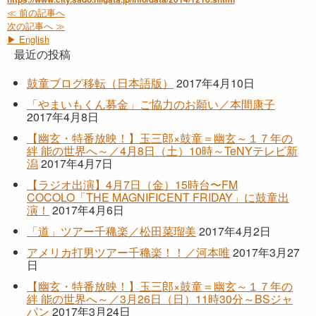
≪ 前の記事へ
次の記事へ ≫
▶ English
最近の投稿
鼓童ブログ移転（日本語版）
2017年4月10日
「やまいもくん募金」ご協力のお願い／本間康子
2017年4月8日
【幽玄・特番放映！】玉三郎×鼓童＝幽玄～１７年の
絆 能の世界へ～／4月8日（土）10時～TeNYテレビ新
潟
2017年4月7日
【ラジオ出演】4月7日（金）15時台〜FM
COCOLO「THE MAGNIFICENT FRIDAY」に鼓童出
演！
2017年4月6日
「道」ツアー千穐楽／松田菜瑠美
2017年4月2日
アメリカ打男ツアー千穐楽！！／河本唯
2017年3月27
日
【幽玄・特番放映！】玉三郎×鼓童＝幽玄～１７年の
絆 能の世界へ～／3月26日（日）11時30分～BSジャ
パン
2017年3月24日