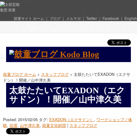
鼓童サイト ホーム
｜
ブログ
｜
メルマガ
｜
Twitter
｜
Facebook
｜
English
鼓童ブログ ホーム
>
スタッフブログ
> 太鼓たたいてEXADON（エクサ
ドン）！開催／山中津久美
太鼓たたいてEXADON（エク
サドン）！開催／山中津久美
Posted: 2015/02/05
タグ:
EXADON（エクサドン）
,
ワークショップ／体
験
,
佐渡
,
山中津久美
,
鼓童文化財団
|
スタッフブログ