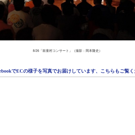
8/26「鼓童村コンサート」（撮影：岡本隆史）
book
でECの様子を写真でお届けしています、こちらもご覧く