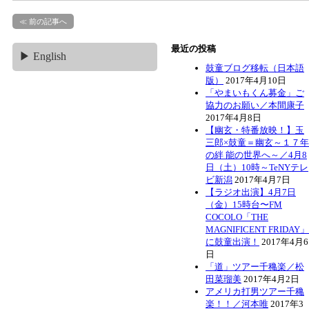
≪ 前の記事へ
最近の投稿
▶ English
鼓童ブログ移転（日本語
版）
2017年4月10日
「やまいもくん募金」ご
協力のお願い／本間康子
2017年4月8日
【幽玄・特番放映！】玉
三郎×鼓童＝幽玄～１７年
の絆 能の世界へ～／4月8
日（土）10時～TeNYテレ
ビ新潟
2017年4月7日
【ラジオ出演】4月7日
（金）15時台〜FM
COCOLO「THE
MAGNIFICENT FRIDAY」
に鼓童出演！
2017年4月6
日
「道」ツアー千穐楽／松
田菜瑠美
2017年4月2日
アメリカ打男ツアー千穐
楽！！／河本唯
2017年3