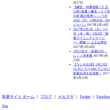
月27日
【幽玄・特番放映！】玉
三郎×鼓童＝幽玄～１７年
の絆 能の世界へ～／3月
26日（日）11時30分～BS
ジャパン
2017年3月24日
2017年5月2日（火）〜3
日（水・祝）1泊2日「鼓
童ラーニングジャーニ
ー」開催 !／上之山博文
2017年3月24日
3月23日が「鼓童の日」
に！／河本唯
2017年3月
23日
【ラジオ出演】3月23日
16:30ごろ〜ABCラジオに
鼓童出演＆生演奏！
2017
年3月22日
鼓童サイト ホーム
｜
ブログ
｜
メルマガ
｜
Twitter
｜
Faceboo
Top