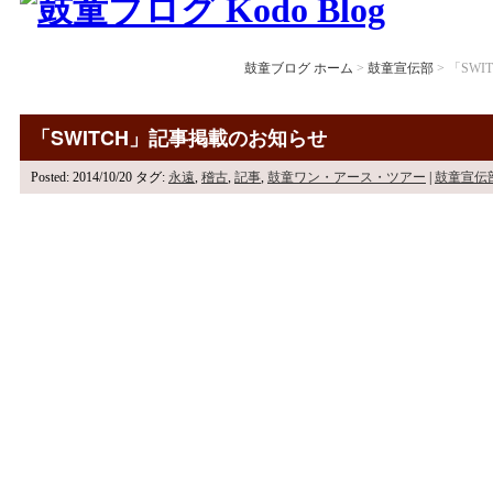
鼓童ブログ ホーム
>
鼓童宣伝部
> 「SW
「SWITCH」記事掲載のお知らせ
Posted: 2014/10/20
タグ:
永遠
,
稽古
,
記事
,
鼓童ワン・アース・ツアー
|
鼓童宣伝