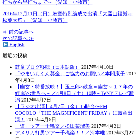
打ちから早打ちまで～（愛知・小牧市）
2016年12月11日（日）
鼓童特別編成で出演「大叢山福厳寺
秋葉大祭」（愛知・小牧市）
≪ 前の記事へ
次の記事へ ≫
English
最近の投稿
鼓童ブログ移転（日本語版）
2017年4月10日
「やまいもくん募金」ご協力のお願い／本間康子
2017
年4月8日
【幽玄・特番放映！】玉三郎×鼓童＝幽玄～１７年の
絆 能の世界へ～／4月8日（土）10時～TeNYテレビ新
潟
2017年4月7日
【ラジオ出演】4月7日（金）15時台〜FM
COCOLO「THE MAGNIFICENT FRIDAY」に鼓童出
演！
2017年4月6日
「道」ツアー千穐楽／松田菜瑠美
2017年4月2日
アメリカ打男ツアー千穐楽！！／河本唯
2017年3月27
日