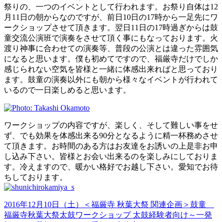
祭りの、一つのイベントとして行われます。お祭り自体は12
月11日の朝からなのですが、前日10日の17時から一足先にワ
ークショップさせて頂きます。翌日11日の17時過ぎからは鼓
童交流公演班で演奏をさせて頂く事にもなっております。火
渡り神事に合わせての演奏等、普段の公演とは違った雰囲気
になると思います。僕も初めてですので、福厳寺だけでしか
感じられない空気を皆様と一緒に体感出来ればと思っており
ます。鼓童の演奏以外にも朝から様々なイベントが行われて
いるので一日楽しめると思います。
ワークショップの内容ですが、楽しく、そして難しい事をせ
ず、でも効果を体感出来る90分となるように精一杯務めさせ
て頂きます。お時間のある方はお友達をお誘いの上是非お申
し込み下さい。皆様とお会い出来るのを楽しみにしておりま
す。冷えますので、暖かい格好でお越し下さい。愛知でお待
ちしております。
2016年12月10日（土）
＜福厳寺 秋葉大祭 関連企画＞鼓童
福厳寺秋葉大祭太鼓ワークショップ 太鼓経験者向け～一発