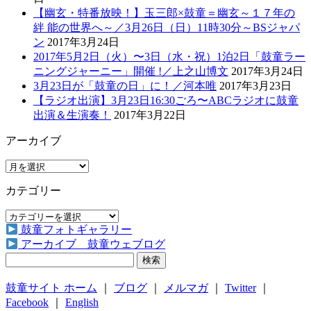
【幽玄・特番放映！】玉三郎×鼓童＝幽玄～１７年の
絆 能の世界へ～／3月26日（日）11時30分～BSジャパ
ン
2017年3月24日
2017年5月2日（火）〜3日（水・祝）1泊2日「鼓童ラー
ニングジャーニー」開催 !／上之山博文
2017年3月24日
3月23日が「鼓童の日」に！／河本唯
2017年3月23日
【ラジオ出演】3月23日16:30ごろ〜ABCラジオに鼓童
出演＆生演奏！
2017年3月22日
アーカイブ
ア
ー
カテゴリー
カ
イ
カ
ブ
鼓童フォトギャラリー
テ
アーカイブ 鼓童ウェブログ
ゴ
検
リ
索:
ー
鼓童サイト ホーム
｜
ブログ
｜
メルマガ
｜
Twitter
｜
Facebook
｜
English