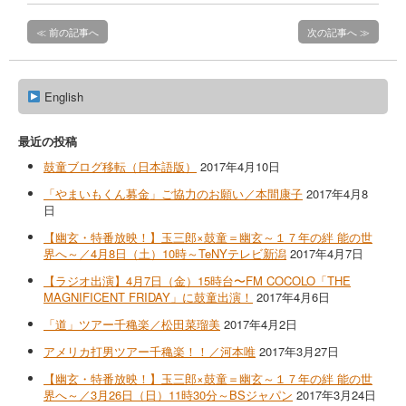
≪ 前の記事へ
次の記事へ ≫
English
最近の投稿
鼓童ブログ移転（日本語版）
2017年4月10日
「やまいもくん募金」ご協力のお願い／本間康子
2017年4月8
日
【幽玄・特番放映！】玉三郎×鼓童＝幽玄～１７年の絆 能の世
界へ～／4月8日（土）10時～TeNYテレビ新潟
2017年4月7日
【ラジオ出演】4月7日（金）15時台〜FM COCOLO「THE
MAGNIFICENT FRIDAY」に鼓童出演！
2017年4月6日
「道」ツアー千穐楽／松田菜瑠美
2017年4月2日
アメリカ打男ツアー千穐楽！！／河本唯
2017年3月27日
【幽玄・特番放映！】玉三郎×鼓童＝幽玄～１７年の絆 能の世
界へ～／3月26日（日）11時30分～BSジャパン
2017年3月24日