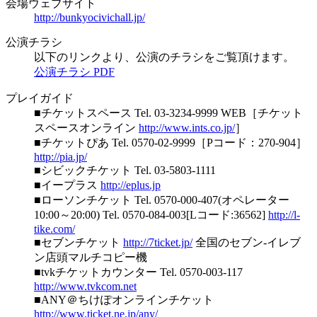
会場ウェブサイト
http://bunkyocivichall.jp/
公演チラシ
以下のリンクより、公演のチラシをご覧頂けます。
公演チラシ PDF
プレイガイド
■チケットスペース Tel. 03-3234-9999 WEB［チケット
スペースオンライン
http://www.ints.co.jp/
］
■チケットぴあ Tel. 0570-02-9999［Pコード：270-904］
http://pia.jp/
■シビックチケット Tel. 03-5803-1111
■イープラス
http://eplus.jp
■ローソンチケット Tel. 0570-000-407(オペレーター
10:00～20:00) Tel. 0570-084-003[Lコード:36562]
http://l-
tike.com/
■セブンチケット
http://7ticket.jp/
全国のセブン-イレブ
ン店頭マルチコピー機
■tvkチケットカウンター Tel. 0570-003-117
http://www.tvkcom.net
■ANY＠ちけぽオンラインチケット
http://www.ticket.ne.jp/any/