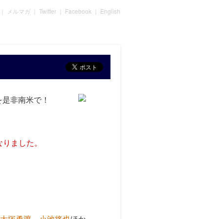
｜
メルマガ
｜
Twitter
｜
Facebook
｜
English
を是非南米で！
なりました。
大塚勇渡
、
小池将也
ほか