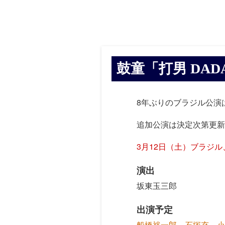
鼓童「打男 DAD
8年ぶりのブラジル公演
追加公演は決定次第更新
3月12日（土）ブラジ
演出
坂東玉三郎
出演予定
船橋裕一郎
、
石塚充
、
小