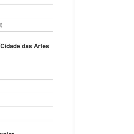
l)
e das Artes
eira