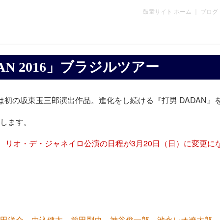
鼓童サイト ホーム
｜
ブログ
AN 2016」ブラジルツアー
は初の坂東玉三郎演出作品。進化をし続ける『打男 DADAN』
します。
ル、リオ・デ・ジャネイロ公演の日程が3月20日（日）に変更に
田洋介
、
中込健太
、
前田剛史
、
神谷俊一郎
、
池永レオ遼太郎
、