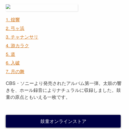
1. 煌響
2. 弓ヶ浜
3. チャナンサリ
4. 游カラク
5. 道
6. 入破
7. 月の舞
CBS・ソニーより発売されたアルバム第一弾。太鼓の響
きを、ホール録音によりナチュラルに収録しました。鼓
童の原点ともいえる一枚です。
鼓童オンラインストア