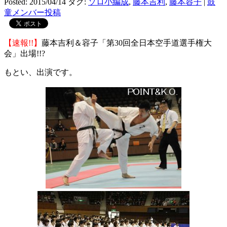
Posted: 2015/04/14
タグ:
ソロ小編成
,
藤本吉利
,
藤本容子
|
鼓
童メンバー投稿
【速報!!】
藤本吉利＆容子「第30回全日本空手道選手権大
会」出場!!?
もとい、出演です。