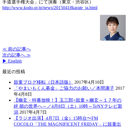
手道選手権大会」にて演奏（東京・渋谷区）
http://www.kodo.or.jp/news/20150418karate_ja.html
≪ 前の記事へ
次の記事へ ≫
▶ English
最近の投稿
鼓童ブログ移転（日本語版）
2017年4月10日
「やまいもくん募金」ご協力のお願い／本間康子
2017
年4月8日
【幽玄・特番放映！】玉三郎×鼓童＝幽玄～１７年の
絆 能の世界へ～／4月8日（土）10時～TeNYテレビ新
潟
2017年4月7日
【ラジオ出演】4月7日（金）15時台〜FM
COCOLO「THE MAGNIFICENT FRIDAY」に鼓童出