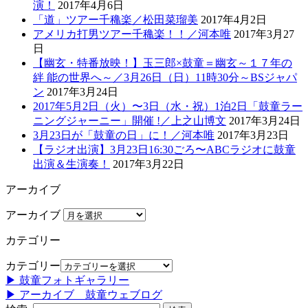
演！
2017年4月6日
「道」ツアー千穐楽／松田菜瑠美
2017年4月2日
アメリカ打男ツアー千穐楽！！／河本唯
2017年3月27
日
【幽玄・特番放映！】玉三郎×鼓童＝幽玄～１７年の
絆 能の世界へ～／3月26日（日）11時30分～BSジャパ
ン
2017年3月24日
2017年5月2日（火）〜3日（水・祝）1泊2日「鼓童ラー
ニングジャーニー」開催 !／上之山博文
2017年3月24日
3月23日が「鼓童の日」に！／河本唯
2017年3月23日
【ラジオ出演】3月23日16:30ごろ〜ABCラジオに鼓童
出演＆生演奏！
2017年3月22日
アーカイブ
アーカイブ
カテゴリー
カテゴリー
▶ 鼓童フォトギャラリー
▶ アーカイブ 鼓童ウェブログ