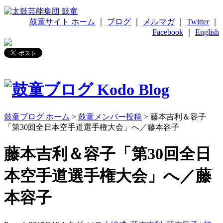
鼓童サイト ホーム
｜
ブログ
｜
メルマガ
｜
Twitter
｜
Facebook
｜
English
鼓童ブログ ホーム
>
鼓童メンバー投稿
> 藤本吉利＆容子
「第30回全日本空手道選手権大会」へ／藤本容子
藤本吉利＆容子「第30回全日
本空手道選手権大会」へ／藤
本容子