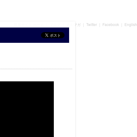
鼓童サイト ホーム
｜
ブログ
｜
メルマガ
｜
Twitter
｜
Facebook
｜
English