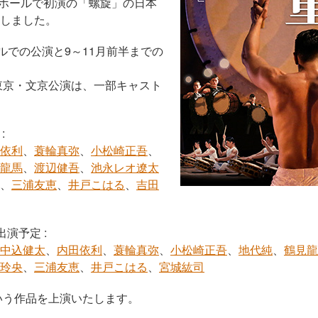
リーホールで初演の「螺旋」の日本
しました。
ルでの公演と9～11月前半までの
ら東京・文京公演は、一部キャスト
:
依利
、
蓑輪真弥
、
小松崎正吾
、
龍馬
、
渡辺健吾
、
池永レオ遼太
、
三浦友恵
、
井戸こはる
、
吉田
出演予定 :
中込健太
、
内田依利
、
蓑輪真弥
、
小松崎正吾
、
地代純
、
鶴見龍
玲央
、
三浦友恵
、
井戸こはる
、
宮城紘司
いう作品を上演いたします。