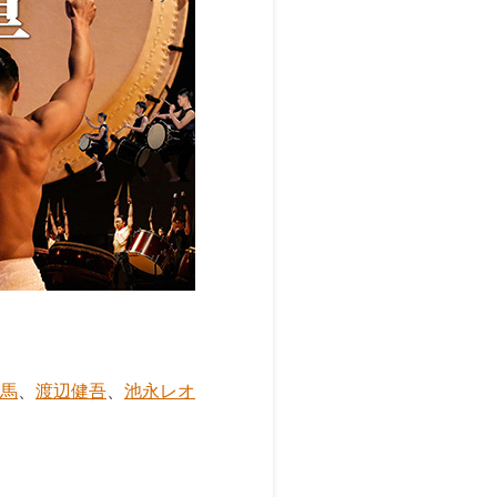
馬
、
渡辺健吾
、
池永レオ