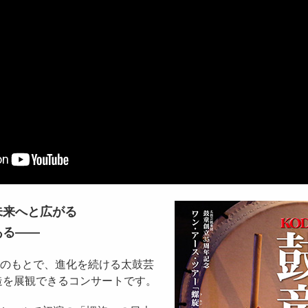
未来へと広がる
ある――
のもとで、進化を続ける太鼓芸
造を展観できるコンサートです。