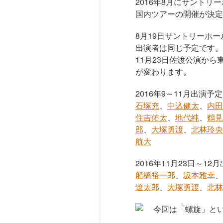
2016年8月にサント
国内ツアーの開催が決定
8月19日サントリーホー
出演者は同じ予定です。
11月23日佐渡公演か
が変わります。
2016年9～11月出演予定 
石塚充
、
中込健太
、
内田
住吉佑太
、
地代純
、
鶴見
郎
、
大塚勇渡
、
北林玲央
航大
2016年11月23日～12月
船橋裕一郎
、
坂本雅幸
、
遼太郎
、
大塚勇渡
、
北林
今回は「螺旋」と