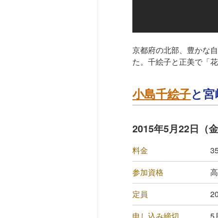
京都府の北部、豊かな自
た。千絵子と正美で「花
小島千絵子
と宮
2015年5月22日
料金
3
参加資格
高
定員
2
申し込み締切
5