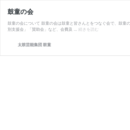
鼓童の会
鼓童の会について 鼓童の会は鼓童と皆さんとをつなぐ会で、鼓童
鼓
別支援会」「賛助会」など、会費及 …
続きを読む
童
の
太鼓芸能集団 鼓童
会