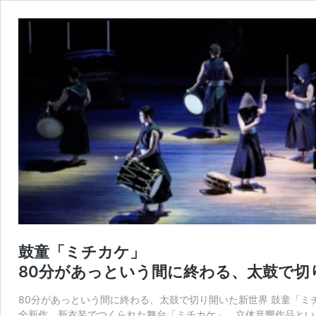
鼓童「ミチカケ」
80分があっという間に終わる、太鼓で切
80分があっという間に終わる、太鼓で切り開いた新世界 鼓童「ミチカ
全新作、新衣装でつくられた舞台「ミチカケ」。立体音響作品とい