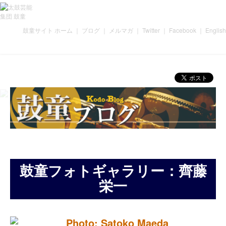
鼓童サイト ホーム
｜
ブログ
｜
メルマガ
｜
Twitter
｜
Facebook
｜
English
鼓童フォトギャラリー：齊藤
栄一