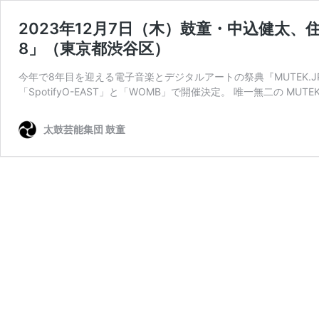
2023年12月7日（木）鼓童・中込健太、住吉佑
8」（東京都渋谷区）
今年で8年目を迎える電子音楽とデジタルアートの祭典『MUTEK.J
「SpotifyO-EAST」と「WOMB」で開催決定。 唯一無二の MUTE
太鼓芸能集団 鼓童