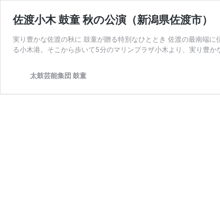
佐渡小木 鼓童 秋の公演（新潟県佐渡市）
実り豊かな佐渡の秋に 鼓童が贈る特別なひととき 佐渡の最南端
る小木港。そこから歩いて5分のマリンプラザ小木より、実り豊か
太鼓芸能集団 鼓童