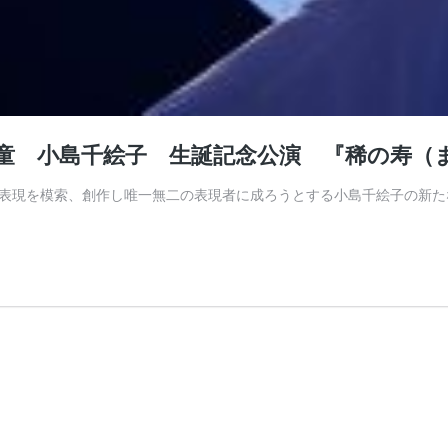
「鼓童 小島千絵子 生誕記念公演 『稀の寿
表現を模索、創作し唯一無二の表現者に成ろうとする小島千絵子の新た