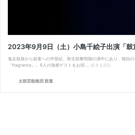
2023年9月9日（土）小島千絵子出演
鬼太鼓座から鼓童への半世紀、和太鼓黎明期の渦中にあり、独自の
2023
「fragrance」。6人の強者ゲストをお招 …
続きを読む
年
9
太鼓芸能集団 鼓童
月
9
日
（土）
小
島
千
絵
子