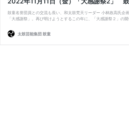
2022年11月11日（金）「大感謝祭2」
鼓童名誉団員との交流も長い、和太鼓梵天リーダー 小林政高氏企
「大感謝祭」。再び明けようとするこの年に、「大感謝祭２」の開催
太鼓芸能集団 鼓童