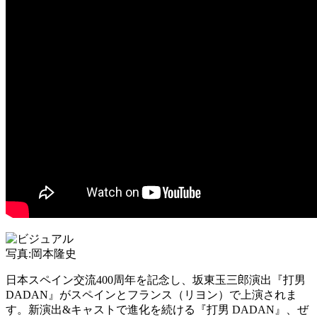
写真:岡本隆史
日本スペイン交流400周年を記念し、坂東玉三郎演出『打男
DADAN』がスペインとフランス（リヨン）で上演されま
す。新演出&キャストで進化を続ける『打男 DADAN』、ぜ