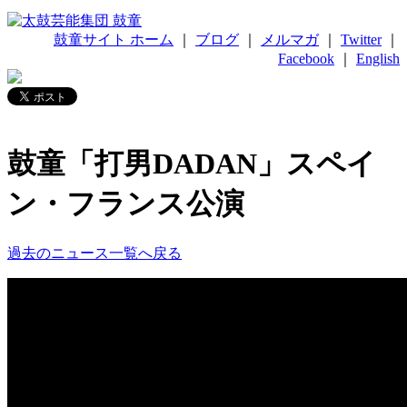
鼓童サイト ホーム
｜
ブログ
｜
メルマガ
｜
Twitter
｜
Facebook
｜
English
鼓童「打男DADAN」スペイ
ン・フランス公演
過去のニュース一覧へ戻る