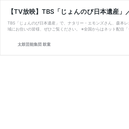
【TV放映】TBS「じょんのび日本遺産」／
TBS「じょんのび日本遺産」で、ナタリー・エモンズさん、森本レ
域にお住いの皆様、ぜひご覧ください。 ※全国からはネット配信「
太鼓芸能集団 鼓童